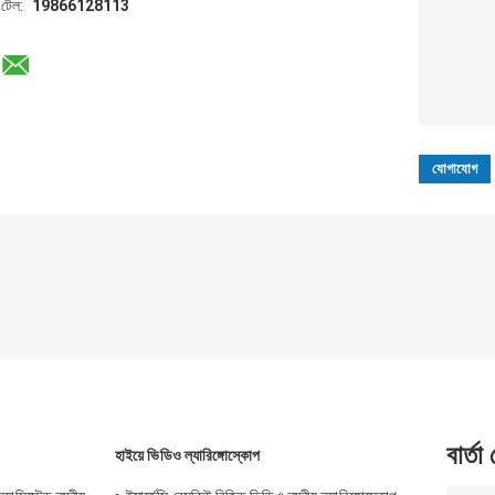
টেল:
19866128113
বার্তা
হাইয়ে ভিডিও ল্যারিঙ্গোস্কোপ